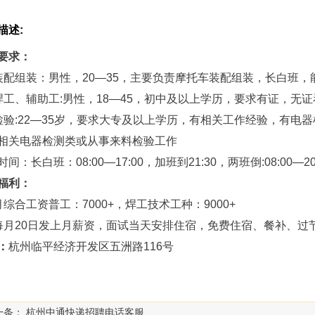
描述:
要求：
装配组装：男性，20—35，主要负责摩托车装配组装，长白班，
焊工、辅助工:男性，18—45，初中及以上学历，要求有证，无
检验:22—35岁，要求大专及以上学历，有相关工作经验，有
相关电器检测类或从事来料检验工作
间：长白班：08:00—17:00，加班到21:30，两班倒:08:00—20
福利：
月综合工资普工：7000+，焊工技术工种：9000+
每月20日发上月薪资，面试当天安排住宿，免费住宿、餐补、过
：
杭州临平经济开发区五洲路116号
一条：
杭州中通快递招聘电话客服