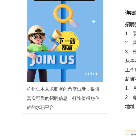
详细
招聘
1、
2、
3、
从事
工作时
薪资
1、
杭州仁本从求职者的角度出发，提供
2、
真实可靠的招聘信息，打造值得您信
地址
赖的求职平台。
↑上